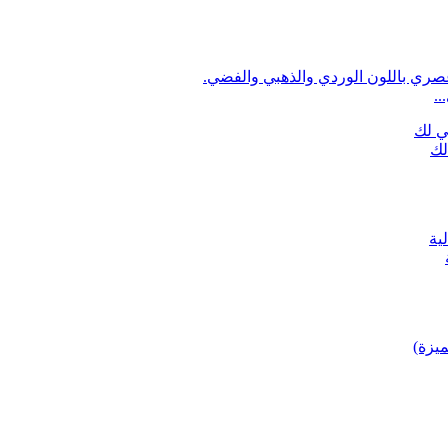
..
لك