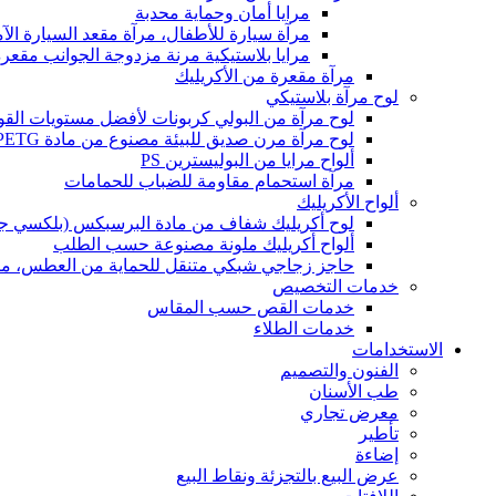
مرايا أمان وحماية محدبة
مرآة سيارة للأطفال، مرآة مقعد السيارة الآم
مرايا بلاستيكية مرنة مزدوجة الجوانب مقعرة 
مرآة مقعرة من الأكريليك
لوح مرآة بلاستيكي
لوح مرآة من البولي كربونات لأفضل مستويات القوة
لوح مرآة مرن صديق للبيئة مصنوع من مادة PETG
ألواح مرايا من البوليسترين PS
مرآة استحمام مقاومة للضباب للحمامات
ألواح الأكريليك
لوح أكريليك شفاف من مادة البرسبكس (بلكسي ج
ألواح أكريليك ملونة مصنوعة حسب الطلب
حاجز زجاجي شبكي متنقل للحماية من العطس، منا
خدمات التخصيص
خدمات القص حسب المقاس
خدمات الطلاء
الاستخدامات
الفنون والتصميم
طب الأسنان
معرض تجاري
تأطير
إضاءة
عرض البيع بالتجزئة ونقاط البيع