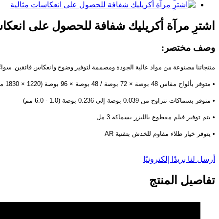
اشترِ مرآة أكريليك شفافة للحصول على انعكاس
وصف مختصر:
منتجاتنا مصنوعة من مواد عالية الجودة ومصممة لتوفير وضوح وانعكاس فائقين. سواءً استُ
• متوفر بألواح مقاس 48 بوصة × 72 بوصة / 48 بوصة × 96 بوصة (1220 × 1830 مم / 1220 × 2440 مم)؛ تتوفر مقاسات مخصصة
• متوفر بسماكات تتراوح من 0.039 بوصة إلى 0.236 بوصة (1.0 - 6.0 مم)
• يتم توفير فيلم مقطوع بالليزر بسماكة 3 مل
• يتوفر خيار طلاء مقاوم للخدش بتقنية AR
أرسل لنا بريدًا إلكترونيًا
تفاصيل المنتج