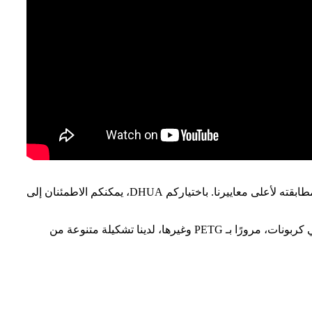
في شركة DHUA، ندرك أهمية الجودة والموثوقية في ألواح الأكريليك الشفافة. لذا، نخضع كل منتج لاختبارات وفحوصات دقيقة لضمان مطابقته لأعلى معاييرنا. باختياركم DHUA، يمكنكم الاطمئنان إلى
إلى جانب ألواح المرايا الأكريليكية الشفافة، نقدم أيضًا مجموعة واسعة من خيارات المرايا البلاستيكية الأخرى. من البوليسترين إلى البولي كربونات، مرورًا بـ PETG وغيرها، لدينا تشكيلة متنوعة من