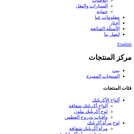
اللافتات
السيارات والنقل
حماية
معلومات عنا
أخبار
الأسئلة الشائعة
اتصل بنا
English
مركز المنتجات
بيت
المنتجات المميزة
فئات المنتجات
ألواح الأكريليك
ألواح أكريليك شفافة
لوح أكريليك ملون
واقيات ودروع العطس
لوح مرآة أكريليك
مرآة أكريليك شفافة